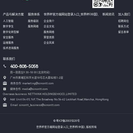
产品与解决方案
服务体系
世界杯官方端网站登录入口_世界杯(中国),
新闻资讯
加入我们
人工智能
服务级别
企业简介
招聘岗位
数字孪生
服务网络
企业文化
联系方式
数字化转型解
服务网络
留言表单
安全服务
荣誉资质
运维服务
企业风采
技术咨询服务
联系我们
400-808-5058
周一到周五9:30-18:00 (北京时间）
广州市黄埔区科学大道18号芯大厦B2栋1-2层
商务合作: marketing@sinontt.com
媒体合作: media@sinontt.com
Overseas business: NETTHINK HOLDINGS(HK)CO.,LIMITED
Add: Unit 04-05, 16F, The Broadway No.54-62 Lockhart Road,
Wanchai, HongKong
Email: sinontt_business@sinontt.com
© 粤ICP备20035220号
世界杯官方端网站登录入口_世界杯(中国), 版权所有