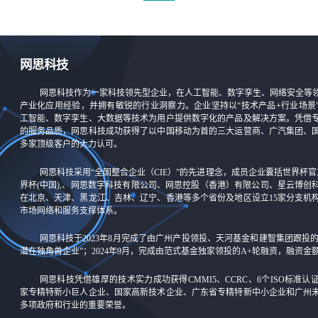
网思科技
网思科技作为一家科技领先型企业，在人工智能、数字孪生、网络安全等
产业化应用经验，并拥有敏锐的行业洞察力。企业坚持以“技术产品+行业场景
工智能、数字孪生、大数据等技术为用户提供数字化的产品及解决方案。凭借
的服务品质，网思科技成功获得了以中国移动为首的三大运营商、广汽集团、
多家顶级客户的大力认可。
网思科技采用“全国整合企业（CIE）”的先进理念，成员企业囊括世界杯
界杯(中国),、网思数字科技有限公司、网思控股（香港）有限公司、星云博创
在北京、天津、黑龙江、吉林、辽宁、香港等多个省份及地区设立15家分支机
市场网络和服务支撑体系。
网思科技于2023年8月完成了由广州产投领投、天河基金和建智集团跟投
潜在独角兽企业”；2024年9月，完成由范式基金独家领投的A+轮融资，融资
网思科技凭借雄厚的技术实力成功获得CMMI5、CCRC、6个ISO标准
家专精特新小巨人企业、国家高新技术企业、广东省专精特新中小企业和广州
多项政府和行业的重要荣誉。