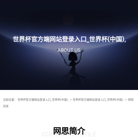
世界杯官方端网站登录入口_世界杯(中国),
ABOUT US
当前位置：
世界杯官方端网站登录入口_世界杯(中国),
>
世界杯官方端网站登录入口_世界杯(中国),
>
网思
风采
网思简介
COMPANY PROFILE