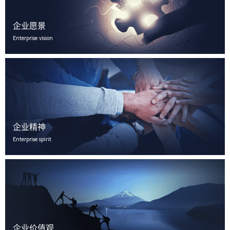
企业愿景
Enterprise vision
企业精神
Enterprise spirit
企业价值观