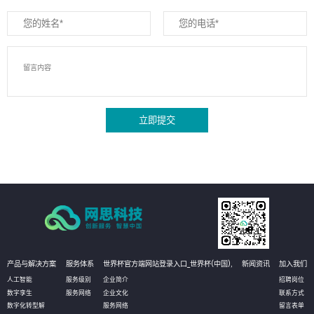
立即提交
产品与解决方案
服务体系
世界杯官方端网站登录入口_世界杯(中国),
新闻资讯
加入我们
人工智能
服务级别
企业简介
招聘岗位
数字孪生
服务网络
企业文化
联系方式
数字化转型解
服务网络
留言表单