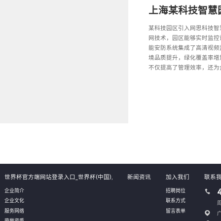
上海某科技智慧
某科技园区引入网思科技智
网技术，园区能够实时监控
能安防系统集成了高清视频
境品质提升，绿化覆盖率增
不仅提高了管理效率，还为
世界杯官方端网站登录入口_世界杯(中国),
新闻资讯
加入我们
联系
企业简介
招聘岗位
企业文化
联系方式
周
服务网络
留言表单
荣誉资质