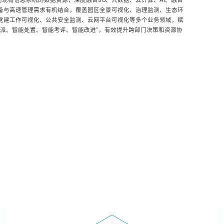
现有信息系统的数据资源，深度融合5G、大数据、云计算、AI、融合
设备与高速管理需求有机结合，覆盖园区全景可视化、治理监测、生态环
、党建工作可视化、公共安全监测、云网平台可视化等多个业务领域，赋
分派、智能处置、智能考评、智能改进”，有效提升跨部门决策和资源协