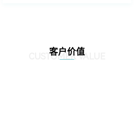
客户价值
CUSTOMER VALUE
远
能耗与环境管理：提供整体园区的能耗监控板块，对园区内整个区
数
域的用电、用水等能源耗散情况进行分类分项的统计，实现社区内
支
涵盖水、电、汽、燃气、热力等全能源介质的能耗数据自动采集、
实时监控、能耗动态分析、能源结构优化的全面管理；建立科学、
完善的能耗指标和能源评价体系，加强能源使用的计划性、提高能