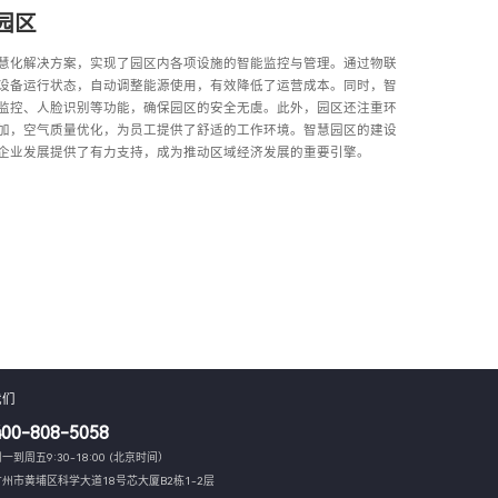
园区
慧化解决方案，实现了园区内各项设施的智能监控与管理。通过物联
设备运行状态，自动调整能源使用，有效降低了运营成本。同时，智
监控、人脸识别等功能，确保园区的安全无虞。此外，园区还注重环
加，空气质量优化，为员工提供了舒适的工作环境。智慧园区的建设
企业发展提供了有力支持，成为推动区域经济发展的重要引擎。
我们
400-808-5058
一到周五9:30-18:00 (北京时间）
广州市黄埔区科学大道18号芯大厦B2栋1-2层