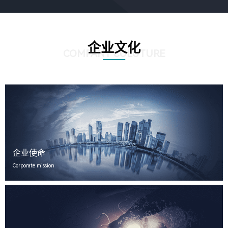
企业文化
COMPANY CULUTURE
企业使命
Corporate mission