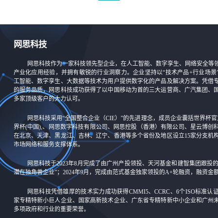
网思科技
网思科技作为一家科技领先型企业，在人工智能、数字孪生、网络安全等
产业化应用经验，并拥有敏锐的行业洞察力。企业坚持以“技术产品+行业场景
工智能、数字孪生、大数据等技术为用户提供数字化的产品及解决方案。凭借
的服务品质，网思科技成功获得了以中国移动为首的三大运营商、广汽集团、
多家顶级客户的大力认可。
网思科技采用“全国整合企业（CIE）”的先进理念，成员企业囊括世界杯
界杯(中国),、网思数字科技有限公司、网思控股（香港）有限公司、星云博创
在北京、天津、黑龙江、吉林、辽宁、香港等多个省份及地区设立15家分支机
市场网络和服务支撑体系。
网思科技于2023年8月完成了由广州产投领投、天河基金和建智集团跟投
潜在独角兽企业”；2024年9月，完成由范式基金独家领投的A+轮融资，融资
网思科技凭借雄厚的技术实力成功获得CMMI5、CCRC、6个ISO标准
家专精特新小巨人企业、国家高新技术企业、广东省专精特新中小企业和广州
多项政府和行业的重要荣誉。