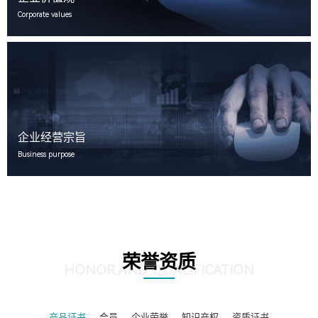
Corporate values
企业经营宗旨
Business purpose
荣誉资质
HONOR AND QUALIFICATION
产品证书
会员
企业荣誉
知识产权
资质证书