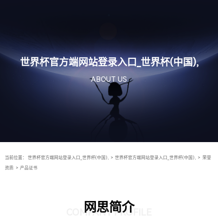
世界杯官方端网站登录入口_世界杯(中国),
ABOUT US
当前位置：
世界杯官方端网站登录入口_世界杯(中国),
>
世界杯官方端网站登录入口_世界杯(中国),
>
荣誉
资质
>
产品证书
网思简介
COMPANY PROFILE