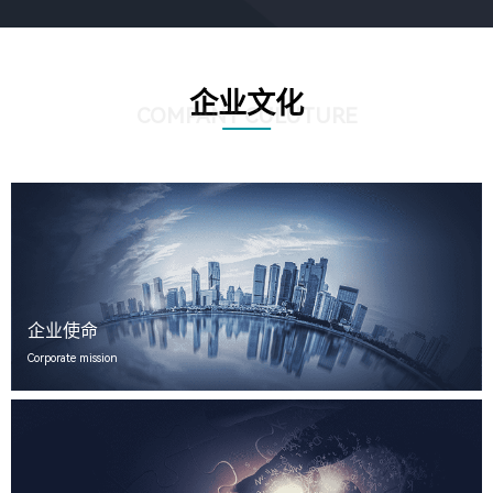
企业文化
COMPANY CULUTURE
企业使命
Corporate mission