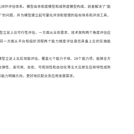
化闭环评估体系。模型由亲和度模型和成熟度模型构成，前者解决了“能
好”的问题，并为模型建立起可量化评测和管理的指标体系和评测工具，
ty）模型立足上云可行性评估，一方面从业务需求、技术架构两个角度评估应
另一方面从平台和组织流程两个能力维度评估是否具备上云的实施能
。
ty）模型立足上云后效能评估，覆盖七个能力子域、28个能力项，能够全方
合弹性、高可用、自愈、可观测性和自动化等五大云原生应用特性成熟
引能力明确方向，更好地匹配业务应用发展需求。