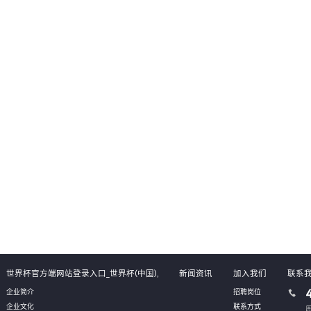
全面了解自身业务系统的运维成本和流
客户可以更加精准地定位业务系统中
从而制定合理的成本管理策略和投入计
题，发现性能瓶颈和资源瓶颈，并从
云上运行成本，并实现成本的可持续管
问题，提升业务系统的可扩展性和
理。
02
03
世界杯官方端网站登录入口_世界杯(中国),
新闻资讯
加入我们
联系
企业简介
招聘岗位
企业文化
联系方式
周