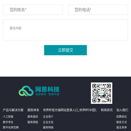
立即提交
产品与解决方案
服务体系
世界杯官方端网站登录入口_世界杯(中国),
新闻资讯
加入我们
人工智能
服务级别
企业简介
招聘岗位
数字孪生
服务网络
企业文化
联系方式
数字化转型解
服务网络
留言表单