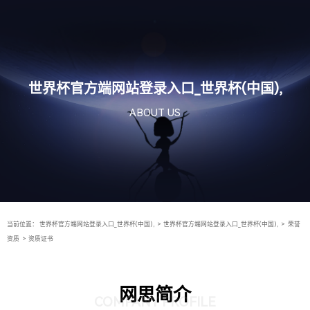
世界杯官方端网站登录入口_世界杯(中国),
ABOUT US
当前位置：
世界杯官方端网站登录入口_世界杯(中国),
>
世界杯官方端网站登录入口_世界杯(中国),
>
荣誉
资质
>
资质证书
网思简介
COMPANY PROFILE