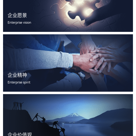
企业愿景
Enterprise vision
企业精神
Enterprise spirit
企业价值观