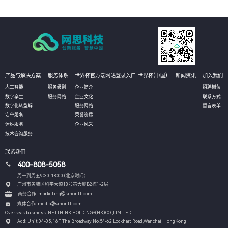
产品与解决方案
服务体系
世界杯官方端网站登录入口_世界杯(中国),
新闻资讯
加入我们
人工智能
服务级别
企业简介
招聘岗位
数字孪生
服务网络
企业文化
联系方式
数字化转型解
服务网络
留言表单
安全服务
荣誉资质
运维服务
企业风采
技术咨询服务
联系我们
400-808-5058
周一到周五9:30-18:00 (北京时间）
广州市黄埔区科学大道18号芯大厦B2栋1-2层
商务合作: marketing@sinontt.com
媒体合作: media@sinontt.com
Overseas business: NETTHINK HOLDINGS(HK)CO.,LIMITED
Add: Unit 04-05, 16F, The Broadway No.54-62 Lockhart Road,
Wanchai, HongKong