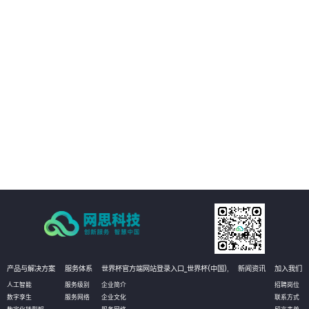
规和行业标准，降低了企业的合规风险。
04
增强数据分析能力，助力企业决策：方案具备强大的数据分析能力，可以对采
购数据、供应商数据、市场数据等进行深度挖掘和分析，为企业提供有价值的
决策支持。企业可以通过数据分析了解市场需求、供应商绩效、价格波动等信
息，制定更加精准的采购策略和计划，提高企业的竞争力和市场占有率。
产品与解决方案
服务体系
世界杯官方端网站登录入口_世界杯(中国),
新闻资讯
加入我们
人工智能
服务级别
企业简介
招聘岗位
数字孪生
服务网络
企业文化
联系方式