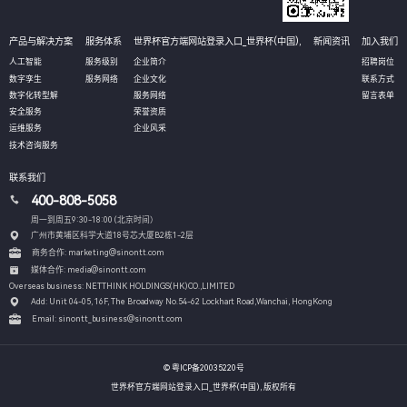
产品与解决方案
服务体系
世界杯官方端网站登录入口_世界杯(中国),
新闻资讯
加入我们
人工智能
服务级别
企业简介
招聘岗位
数字孪生
服务网络
企业文化
联系方式
数字化转型解
服务网络
留言表单
安全服务
荣誉资质
运维服务
企业风采
技术咨询服务
联系我们
400-808-5058
周一到周五9:30-18:00 (北京时间）
广州市黄埔区科学大道18号芯大厦B2栋1-2层
商务合作: marketing@sinontt.com
媒体合作: media@sinontt.com
Overseas business: NETTHINK HOLDINGS(HK)CO.,LIMITED
Add: Unit 04-05, 16F, The Broadway No.54-62 Lockhart Road,
Wanchai, HongKong
Email: sinontt_business@sinontt.com
© 粤ICP备20035220号
世界杯官方端网站登录入口_世界杯(中国), 版权所有