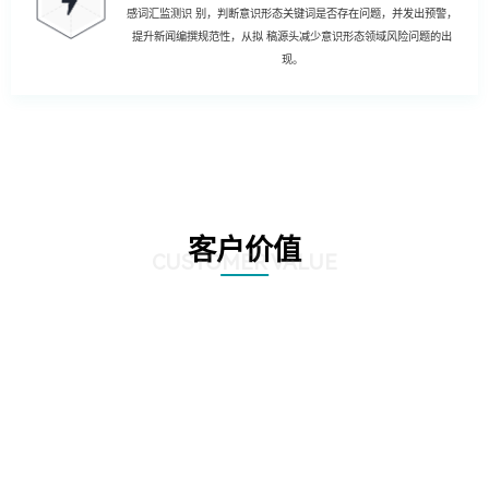
感词汇监测识 别，判断意识形态关键词是否存在问题，并发出预警，
提升新闻编撰规范性，从拟 稿源头减少意识形态领域风险问题的出
现。
客户价值
CUSTOMER VALUE
01
强化风险控制：AI智慧风控技术能够通过对新闻公文内容的深度分析和挖掘，
发现潜在的风险点，如敏感信息泄露、政策误读等。通过及时预警和提醒，帮
助客户规避潜在风险，确保新闻公文的准确性和合规性。